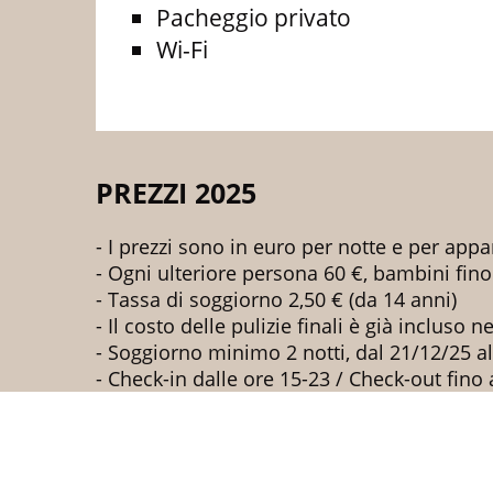
Pacheggio privato
Wi-Fi
PREZZI 2025
- I prezzi sono in euro per notte e per app
- Ogni ulteriore persona 60 €, bambini fino
- Tassa di soggiorno 2,50 € (da 14 anni)
- Il costo delle pulizie finali è già incluso 
- Soggiorno minimo 2 notti, dal 21/12/25 a
- Check-in dalle ore 15-23 / Check-out fino 
- Riceverete autonomamente la chiave dell
- I vostri amici a quattro zampe non sono